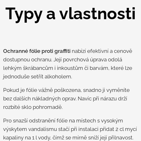
Typy a vlastnosti
Ochranné fólie proti graffiti
nabízí efektivní a cenově
dostupnou ochranu. Její povrchová úprava odolá
lehkým škrábancům i inkoustům či barvám, které lze
jednoduše setřít alkoholem.
Pokud je fólie vážně poškozena, snadno ji vyměníte
bez dalších nákladných oprav. Navíc při nárazu drží
rozbité sklo pohromadě.
Pro snazší odstranění fólie na místech s vysokým
výskytem vandalismu stačí při instalaci přidat 2 cl mycí
kapaliny na 1 l vody, čímž se mírně sníží její přilnavost.