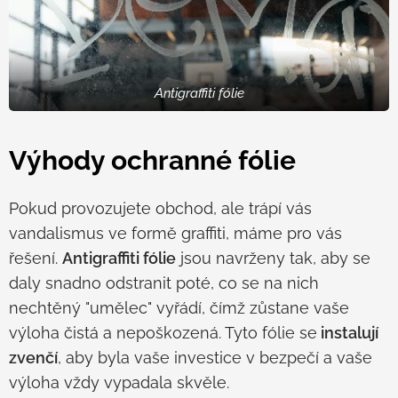
Antigraffiti fólie
Výhody ochranné fólie
Pokud provozujete obchod, ale trápí vás
vandalismus ve formě graffiti, máme pro vás
řešení.
Antigraffiti fólie
jsou navrženy tak, aby se
daly snadno odstranit poté, co se na nich
nechtěný "umělec" vyřádí, čímž zůstane vaše
výloha čistá a nepoškozená. Tyto fólie se
instalují
zvenčí
, aby byla vaše investice v bezpečí a vaše
výloha vždy vypadala skvěle.